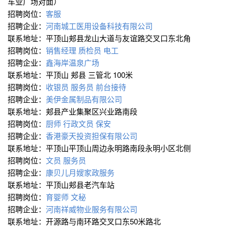
车业广场对面）
招聘岗位：
客服
招聘企业：
河南城工医用设备科技有限公司
联系地址：平顶山郏县龙山大道与友谊路交叉口东北角
招聘岗位：
销售经理
质检员
电工
招聘企业：
鑫海岸温泉广场
联系地址：平顶山 郏县 三管北 100米
招聘岗位：
收银员
服务员
前台接待
招聘企业：
美伊金属制品有限公司
联系地址：郏县产业集聚区兴业路南段
招聘岗位：
厨师
行政文员
保安
招聘企业：
香港豪天投资担保有限公司
联系地址：平顶山平顶山周边永明路南段永明小区北侧
招聘岗位：
文员
服务员
招聘企业：
康贝儿月嫂家政服务
联系地址：平顶山郏县老汽车站
招聘岗位：
育婴师
文秘
招聘企业：
河南祥威物业服务有限公司
联系地址：开源路与南环路交叉口东50米路北