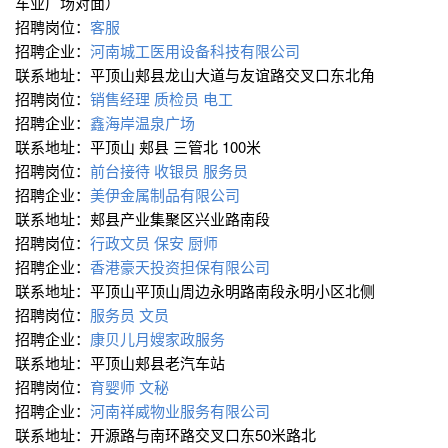
车业广场对面）
招聘岗位：
客服
招聘企业：
河南城工医用设备科技有限公司
联系地址：平顶山郏县龙山大道与友谊路交叉口东北角
招聘岗位：
销售经理
质检员
电工
招聘企业：
鑫海岸温泉广场
联系地址：平顶山 郏县 三管北 100米
招聘岗位：
前台接待
收银员
服务员
招聘企业：
美伊金属制品有限公司
联系地址：郏县产业集聚区兴业路南段
招聘岗位：
行政文员
保安
厨师
招聘企业：
香港豪天投资担保有限公司
联系地址：平顶山平顶山周边永明路南段永明小区北侧
招聘岗位：
服务员
文员
招聘企业：
康贝儿月嫂家政服务
联系地址：平顶山郏县老汽车站
招聘岗位：
育婴师
文秘
招聘企业：
河南祥威物业服务有限公司
联系地址：开源路与南环路交叉口东50米路北